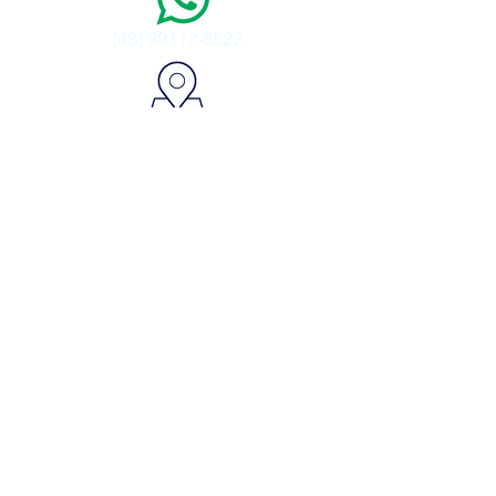
(48) 99112-6522
Dr. Tiago Onzi - Dir. Técnico
CRM 8.228
Política de Privacidade
atendimento@digestivasc.com.br